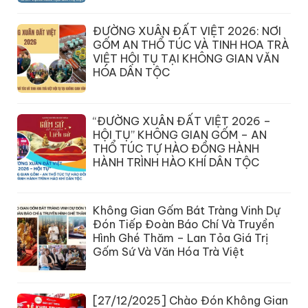
ĐƯỜNG XUÂN ĐẤT VIỆT 2026: NƠI
GỐM AN THỔ TÚC VÀ TINH HOA TRÀ
VIỆT HỘI TỤ TẠI KHÔNG GIAN VĂN
HÓA DÂN TỘC
“ĐƯỜNG XUÂN ĐẤT VIỆT 2026 –
HỘI TỤ” KHÔNG GIAN GỐM – AN
THỔ TÚC TỰ HÀO ĐỒNG HÀNH
HÀNH TRÌNH HÀO KHÍ DÂN TỘC
Không Gian Gốm Bát Tràng Vinh Dự
Đón Tiếp Đoàn Báo Chí Và Truyền
Hình Ghé Thăm – Lan Tỏa Giá Trị
Gốm Sứ Và Văn Hóa Trà Việt
[27/12/2025] Chào Đón Không Gian