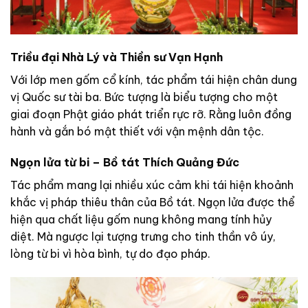
Triều đại Nhà Lý và Thiền sư Vạn Hạnh
Với lớp men gốm cổ kính, tác phẩm tái hiện chân dung
vị Quốc sư tài ba. Bức tượng là biểu tượng cho một
giai đoạn Phật giáo phát triển rực rỡ. Rằng luôn đồng
hành và gắn bó mật thiết với vận mệnh dân tộc.
Ngọn lửa từ bi – Bồ tát Thích Quảng Đức
Tác phẩm mang lại nhiều xúc cảm khi tái hiện khoảnh
khắc vị pháp thiêu thân của Bồ tát. Ngọn lửa được thể
hiện qua chất liệu gốm nung không mang tính hủy
diệt. Mà ngược lại tượng trưng cho tinh thần vô úy,
lòng từ bi vì hòa bình, tự do đạo pháp.